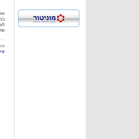
אוש
במח
לעו
של 
פוס
קיש