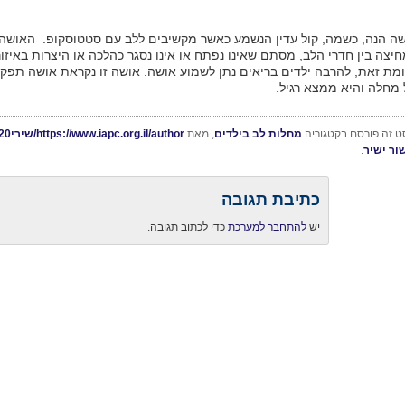
ה הנה, כשמה, קול עדין הנשמע כאשר מקשיבים ללב עם סטטוסקופ. האושה יכ
יצה בין חדרי הלב, מסתם שאינו נפתח או אינו נסגר כהלכה או היצרות באיזו
מת זאת, להרבה ילדים בריאים נתן לשמוע אושה. אושה זו נקראת אושה תפק
מחלה והיא ממצא רגיל.
ט זה פורסם בקטגוריה
מחלות לב בילדים
, מאת
https://www.iapc.org.il/author/שירי%20ברק/
ור ישיר
.
כתיבת תגובה
יש
להתחבר למערכת
כדי לכתוב תגובה.