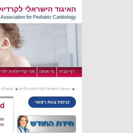
האיגוד הישראלי לקרדיול
i Association for Pediatric Cardiology
דף הבית
מי אנחנו
מהי קרדיולוגיה ילדי
האיגוד הישראלי לקרדיולוגיה ילדים
 – E-med
כניסת צוות רפואי
ed
אזו
על